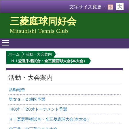
大
文字サイズ変更：
小
三菱庭球同好会
Mitsubishi Tennis Club
メ
ホーム
活動・大会案内
イ
ＨＩ盃選手権試合・全三菱庭球大会(本大会）
ン
メ
ニ
活動・大会案内
ュ
ー
活動報告
男女Ｓ・Ｄ地区予選
140才・120才トーナメント予選
ＨＩ盃選手権試合・全三菱庭球大会(本大会）
全三井・全三菱テニス大会