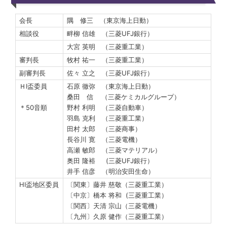
会長
隅 修三 （東京海上日動）
相談役
畔柳 信雄 （三菱UFJ銀行）
大宮 英明 （三菱重工業）
審判長
牧村 祐一 （三菱重工業）
副審判長
佐々 立之 （三菱UFJ銀行）
ＨI盃委員
石原 徹弥 （東京海上日動）
桑田 信 （三菱ケミカルグループ）
野村 利明 （三菱自動車）
＊50音順
羽島 克利 （三菱重工業）
田村 太郎 （三菱商事）
長谷川 寛 （三菱電機）
高瀬 敏郎 （三菱マテリアル）
奥田 隆裕 (三菱UFJ銀行）
井手 信彦 （明治安田生命）
HI盃地区委員
〔関東〕藤井 慈敬（三菱重工業）
〔中京〕橋本 将和 (三菱重工業）
〔関西〕天清 宗山（三菱電機）
〔九州〕久原 健作（三菱重工業）