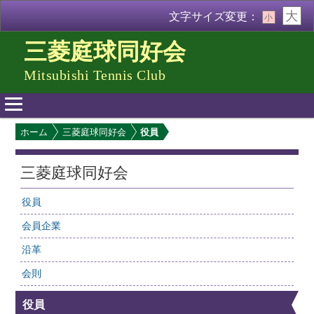
大
文字サイズ変更：
小
三菱庭球同好会
Mitsubishi Tennis Club
メ
ホーム
三菱庭球同好会
役員
イ
ン
メ
三菱庭球同好会
ニ
ュ
役員
ー
会員企業
沿革
会則
役員