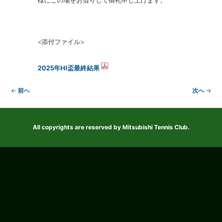
様にこの場をお借りして御礼申し上げます。
<添付ファイル>
2025年HI盃最終結果
←
前へ
次へ
→
投
稿
ナ
ビ
All copyrights are reserved by Mitsubishi Tennis Club.
ゲ
ー
シ
ョ
ン