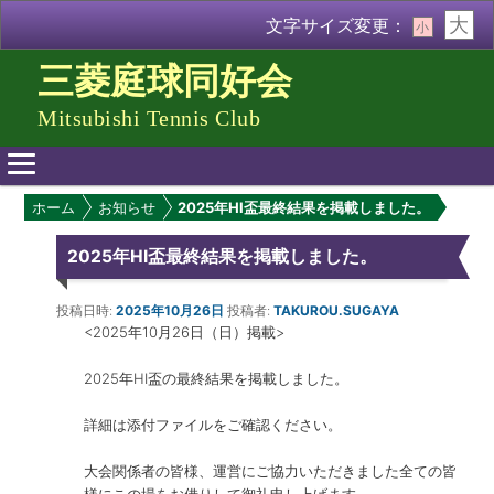
大
文字サイズ変更：
小
三菱庭球同好会
Mitsubishi Tennis Club
メ
ホーム
お知らせ
2025年HI盃最終結果を掲載しました。
イ
ン
2025年HI盃最終結果を掲載しました。
メ
ニ
ュ
投稿日時:
2025年10月26日
投稿者:
TAKUROU.SUGAYA
<2025年10月26日（日）掲載>
ー
2025年HI盃の最終結果を掲載しました。
詳細は添付ファイルをご確認ください。
大会関係者の皆様、運営にご協力いただきました全ての皆