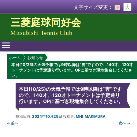
大
文字サイズ変更：
小
三菱庭球同好会
Mitsubishi Tennis Club
メ
ホーム
お知らせ
イ
本日(10/25)の天気予報では9時以降は”雲“ですので、140才、120才
ン
トーナメントは予定通り行います。OPに基づき現地集合してくださ
メ
い。
ニ
ュ
本日(10/25)の天気予報では9時以降は”雲“です
ー
ので、140才、120才トーナメントは予定通り
行います。OPに基づき現地集合してください。
投稿日時:
2024年10月25日
投稿者:
MHI_MAKIMURA
←
前へ
次へ
→
投
稿