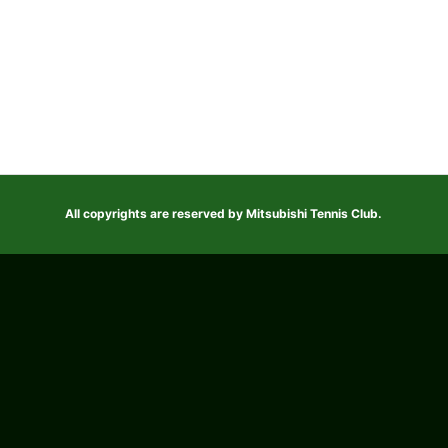
ナ
ビ
ゲ
ー
シ
ョ
ン
All copyrights are reserved by Mitsubishi Tennis Club.